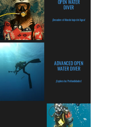
OPEN WATER
DIVER
¡Descubre el Mundo bajo del Agua!
ADVANCED OPEN
WATER DIVER
¡Explora las Profundidades!