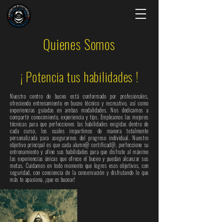
Quienes Somos
¡ Potencia tus habilidades !
Nuestro centro de buceo está conformado por profesionales,
ofreciendo entrenamiento en buceo técnico y recreativo, así como
experiencias guiadas en ambas modalidades.
Nos dedicamos a
compartir conocimiento, experiencia y tips.
Empleamos las mejores
técnicas para que perfecciones las habilidades exigidas dentro de
cada curso, los cuales impartimos de manera totalmente
personalizada para asegurarnos del progreso individual.
Nuestro
objetivo principal es que cada alumn@ certificad@, perfeccione su
entrenamiento y afine sus habilidades para que disfrute al máximo
las experiencias únicas que ofrece el buceo y puedan alcanzar sus
metas.
Cuidamos en todo momento que logres esos objetivos, con
seguridad, con conciencia de la conservación y disfrutando lo que
más te apasiona, ¡que es bucear!