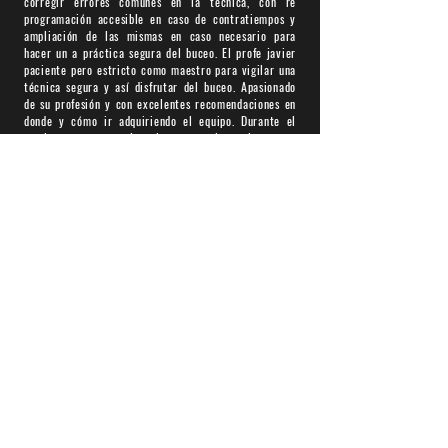
corregir errores comunes en la técnica, con re
programación accesible en caso de contratiempos y
ampliación de las mismas en caso necesario para
hacer un a práctica segura del buceo. El profe javier
paciente pero estricto como maestro para vigilar una
técnica segura y así disfrutar del buceo. Apasionado
de su profesión y con excelentes recomendaciones en
donde y cómo ir adquiriendo el equipo. Durante el
camino te prestan el equipo necesario en lo que te
vas haciendo del propio, lo cual es increíble !!!
Luis Edmundo Rosas
, Oct. 2022
⭐⭐⭐⭐⭐
Es un excelente centro de buceo!! Jorge es un
increíble instructor, siempre al pendiente , amable y
dispuesto a llevarte al siguiente nivel. Muy
recomendable. Muchas Felicidades!!👌🏻
Natalia Moragrega, Sept. 2021
⭐⭐⭐⭐⭐
Sin duda una de las mejores opciones en el país para
ir a explorar el gran azul bajo las olas! Javier y su
equipo son grandes profesionales y excelentes seres
humanos. Definitivamente una opción de maravilla!!
Rodrigo De Shelkemunkyu, Ago. 2021