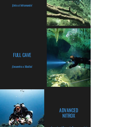
¡Entra al Inframundo!
FULL CAVE
¡Encuentra a Xibalba!
ADVANCED
NITROX