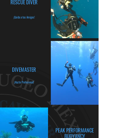
RESCUE DIVER
¡Cuida a tus Amigos!
DIVEMASTER
¡Hazte Profesional!
PEAK PERFORMANCE
BUOYANCY